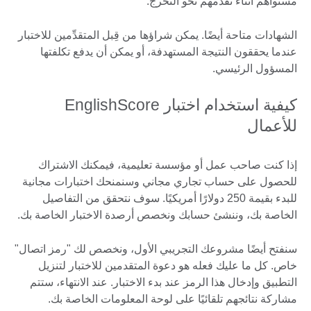
مستواهم أثناء تقدمهم نحو التخرج.
الشهادات متاحة أيضًا. يمكن شراؤها من قِبل المتقدِّمين للاختبار
عندما يحققون النتيجة المستهدفة، أو يمكن أن يدفع تكلفتها
المسؤول الرئيسي.
كيفية استخدام اختبار EnglishScore
للأعمال
إذا كنت صاحب عمل أو مؤسسة تعليمية، فيمكنك الاشتراك
للحصول على حساب تجاري مجاني وسنمنحك اختبارات مجانية
للبدء بقيمة 250 دولارًا أمريكيًا. سوف نتحقق من التفاصيل
الخاصة بك، وننشئ حسابك ونخصص أرصدة الاختبار الخاصة بك.
سنفتح أيضًا مشروعك التجريبي الأول، ونخصص لك "رمز اتصال"
خاص. كل ما عليك فعله هو دعوة المتقدمين للاختبار لتنزيل
التطبيق وإدخال هذا الرمز عند بدء الاختبار. عند الانتهاء، ستتم
مشاركة نتائجهم تلقائيًا على لوحة المعلومات الخاصة بك.