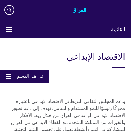
Skip
العراق
to
main
content
القائمة
اختر
لغتك
الاقتصاد الإبداعي
في هذا القسم
يدعم المجلس الثقافي البريطاني الاقتصاد الإبداعي باعتباره
محركًا رئيسيًا للنمو المستدام والشامل. نهدف إلى دعم تطوير
الاقتصاد الإبداعي الواعد في العراق من خلال ربط الأفكار
والخبرات من المملكة المتحدة مع القطاع الابداعي في العراق
للمشاركة في إنشاء أنشطة تعمل على تحسين البنية التحتية،