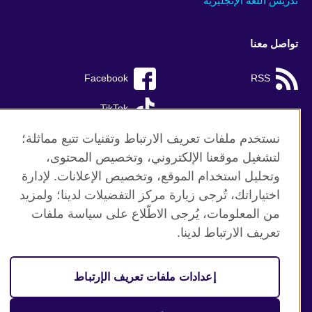
تدريس اللغة الإنجليزية
تواصل معنا
Facebook
RSS
TikTok
نستخدم ملفات تعريف الارتباط وتقنيات تتبع مماثلة؛
لتشغيل موقعنا الإلكتروني، وتخصيص المحتوى،
وتحليل استخدام الموقع، وتخصيص الإعلانات. لإدارة
موقع المجلس الثقافي البريطاني العالمي
اختياراتك، تُرجى زيارة مركز التفضيلات لدينا؛ ولمزيد
الخصوصية وشروط الاستخدام
من المعلومات، يُرجى الاطّلاع على سياسة ملفات
ملفات تعريف الإرتباط
تعريف الارتباط لدينا.
خريطة الموقع
إعدادات ملفات تعريف الإرتباط
© 2026 British Council
منظمة المملكة المتحدة الدولية للعلاقات الثقافية والفرص
التعليمية. جمعية خيرية مسجلة تحت رقم 209131 (إنجلترا وويلز)