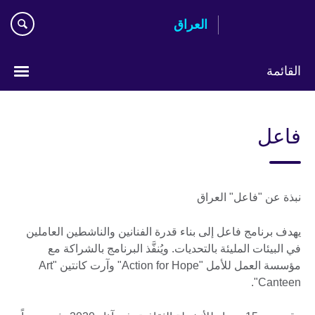
Skip
العراق
to
main
content
القائمة
اختر
لغتك
فاعل
نبذة عن "فاعل" العراق
يهدف برنامج فاعل إلى بناء قدرة الفنانين والناشطين العاملين
في البيئات المليئة بالتحديات. ويُنفَّذ البرنامج بالشراكة مع
مؤسسة العمل للأمل "Action for Hope" وآرت كانتين "Art
Canteen".