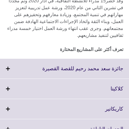
وقد حضر15 مدراء للأنشطة الثقافية، في آذار 2020 وثم مجدداً
في تشرين الثاني من عام 2020، ورشة عمل تدريبية لتعزيز
مهاراتهم في تنمية المجتمع، وزيادة معارفهم وتحفيزهم على
العمل، وبناء الثقة واتخاذ الإجراءات الاجتماعية الهادفة ضمن
مجتمعاتهم. وجرى عقب انتهاء ورشة العمل اختيار خمسة مدراء
ثقافيين لتنفيذ مشاريعهم.
تعرف أكثر على المشاريع المختارة
Click
جائزة سعد محمد رحيم للقصة القصيرة
to
expand.
More
Click
كلاكيتا
information
to
available.
expand.
More
Click
كاريكاتير
information
to
available.
expand.
More
Click