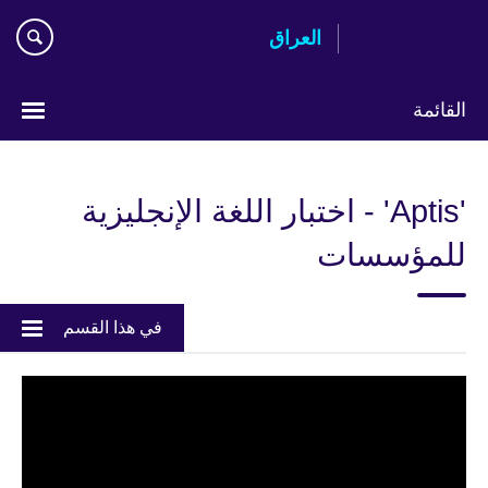
Skip
العراق
to
main
content
القائمة
اختر
لغتك
'Aptis' - اختبار اللغة الإنجليزية
للمؤسسات
في هذا القسم