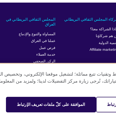
كاء المجلس الثقافي البريطاني
المجلس الثقافي البريطاني في
العراق
اذا الشراكة معنا؟
المساواة والتنوع والإدماج
 هم شركاؤنا
عملنا في العراق
نمية الدولية
فرص عمل
Affiliate marketi
خدمة العملاء
الركن الصحفي
 وتقنيات تتبع مماثلة؛ لتشغيل موقعنا الإلكتروني، وتخصيص ال
ياراتك، تُرجى زيارة مركز التفضيلات لدينا؛ ولمزيد من المعلوم
الخصوصية وشروط الاستخدام
ملفات تعريف الإرتباط
خريطة الموقع
تباط
الموافقة على كلّ ملفات تعريف الإرتباط
مية. جمعية خيرية مسجلة تحت رقم 209131 (إنجلترا وويلز) وSC03773 (اسكتلندا).