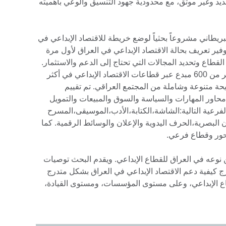
ديد وغير موثق، مع محدودية جهود التنسيق والوعي بأهميته
قافي البريطاني مشروعاً بحثياً لوضع خريطة للاقتصاد الإبداعي في
ر تعريف بحالة الاقتصاد الإبداعي في العراق لأول مرة
لقطاع وتحديد المجالات التي تحتاج إلى الدعم والاستثمار.
شمل البحث عامًا من المشاورات مع أكثر من 600 مبدع عبر قطاعات الاقتصاد الإبداعي في أكثر
ريحة متنوعة وشاملة من المجتمع العراقي. تم تقييم
محاور المهارات والسياسة والسوق والمبيعات والتمويل
الفرعية التالية:الشاشة،الكتابة،الأدب،الموسيقى،المسرح
 البصرية،الحرف اليدوية والإعلان والوسائط الرقمية. كما
حور وقطاع فرعي.
من نوعه في العراق للقطاع الإبداعي. ويقدم البحث توصيات
رج كيفية دعم الاقتصاد الإبداعي في العراق بشكل متدرج
اع الإبداعي، وعلى مستوى المؤسسات، ومستوى القيادة،