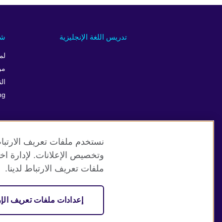
تدريس اللغة الإنجليزية
شر
لم
من
الت
ng
نستخدم ملفات تعريف الارتباط
وتخصيص الإعلانات. لإدارة اخت
موقع المجلس الثقافي البريطاني العالمي
ملفات تعريف الارتباط لدينا.
© 2026 British Council
إعدادات ملفات تعريف الإر
منظمة المملكة المتحدة الدولية للعلاقات الثقافية والفرص التعلي