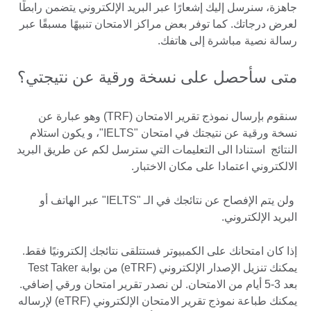
جاهزة، سنرسل إليك إشعارًا عبر البريد الإلكتروني يتضمن رابطًا
لعرض درجاتك. كما توفر بعض مراكز الامتحان تنبيهًا مسبقًا عبر
رسالة نصية مباشرة إلى هاتفك.
متى سأحصل على نسخة ورقية عن نتيجتي؟
سنقوم بإرسال نموذج تقرير الامتحان (TRF) وهو عبارة عن
نسخة ورقية عن نتيجتك في امتحان "IELTS"، و يكون استلام
النتائج استنادا الى التعليمات التي سترسل لكم عن طريق البريد
الالكتروني اعتمادا على مكان الاختبار.
ولن يتم الإفصاح عن نتائجك في الـ "IELTS" عبر الهاتف أو
البريد الإلكتروني.
إذا كان امتحانك على الكمبيوتر فستتلقى نتائجك إلكترونيًا فقط.
يمكنك تنزيل الإصدار الإلكتروني (eTRF) من بوابة Test Taker
بعد 3-5 أيام من الامتحان. لن نصدر تقرير امتحان ورقي إضافي.
يمكنك طباعة نموذج تقرير الامتحان الإلكتروني (eTRF) لإرساله