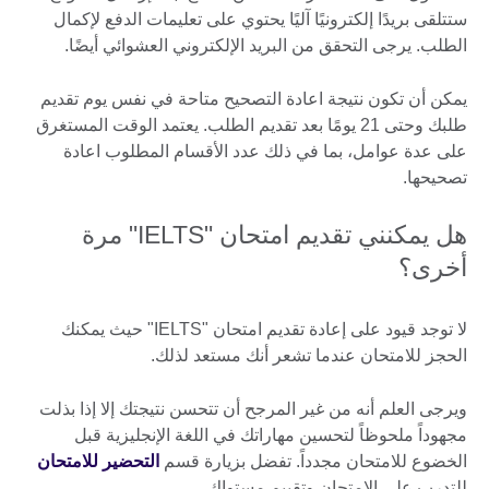
ستتلقى بريدًا إلكترونيًا آليًا يحتوي على تعليمات الدفع لإكمال
الطلب. يرجى التحقق من البريد الإلكتروني العشوائي أيضًا.
يمكن أن تكون نتيجة اعادة التصحيح متاحة في نفس يوم تقديم
طلبك وحتى 21 يومًا بعد تقديم الطلب. يعتمد الوقت المستغرق
على عدة عوامل، بما في ذلك عدد الأقسام المطلوب اعادة
تصحيحها.
هل يمكنني تقديم امتحان "IELTS" مرة
أخرى؟
لا توجد قيود على إعادة تقديم امتحان "IELTS" حيث يمكنك
الحجز للامتحان عندما تشعر أنك مستعد لذلك.
ويرجى العلم أنه من غير المرجح أن تتحسن نتيجتك إلا إذا بذلت
مجهوداً ملحوظاً لتحسين مهاراتك في اللغة الإنجليزية قبل
الخضوع للامتحان مجدداً. تفضل بزيارة قسم
التحضير للامتحان
للتدرب على الامتحان وتقييم مستواك.