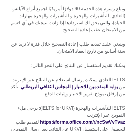
وتبلغ رسوم هذه الخدمة 90 دولارًا أمريكيًا لجميع أنواع الآيلتس
(العادي, للتأشيرات والهجرة و للتأشيرات والهجرة مهارات
الحياة)، والتي يحق لك استردادها إذا زادت نتيجتك في أي قسم
من الامتحان عقب إعادة التصحيح.
وينبغي عليك تقديم طلب إعادة التصحيح خلال فترة لا تزيد عن
ستة أسابيع من تاريخ انعقاد الامتحان.
يمكنك تقديم استفسار عن النتائج على النحو التالي:
IELTS العادي: يمكنك إرسال استعلام عن النتائج عبر الإنترنت
من
بوابة المتقدمين للاختبار | المجلس الثقافي البريطاني
. تأكد
من إرفاق نموذج تقرير الاختبار وإثبات الدفع.
IELTS للتأشيرات والهجرة (IELTS for UKVI): يرجى ملء
النموذج عبر الإنترنت
https://forms.office.com/r/ncSwVvTvaz
لتقديم طلب
للحصول على استفسار UKVI عن النتائج. بعد إرسال النموذج ،