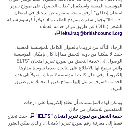
المؤسسة المعنية واستكمال "طلب الحصول على نموذج تقرير
امتحان إضافي". أرفق نسخة مصورة عن نتيجتك في امتحان
"IELTS" وجواز سفرك بنموذج الطلب و50 دولاراً كرسوم شركة
الشحن (DHL) عن طريق مركز خدمة العملاء
.
ielts.iraq@britishcouncil.org
الرجاء التأكد من تزويدنا بالعنوان الكامل للمؤسسة المعنية،
حيث لا يمكننا من دونه التحقق مما إذا كان بإمكان المؤسسة
الوصول إلى خدمة التحقق من نموذج تقرير امتحان "IELTS"
والتي تسمح لها بالاطلاع على نتائجك بعدما نقوم بإصدارها
إلكترونياً. وفي حال كانت المؤسسة لا تمتلك وصولاً إلى هذه
الخدمة، فسوف نرسل إليها نموذج تقرير امتحانك عن طريق
البريد.
ويمكن لهذه المؤسسات أن تطلع إلكترونياً على درجات
المتقدمين للامتحان من خلال
خدمة التحقق من نموذج تقرير امتحان "IELTS"
، حيث تحتاج
فقط إلى معرفة رقم نموذج تقرير الامتحان، والذي يمكن العثور