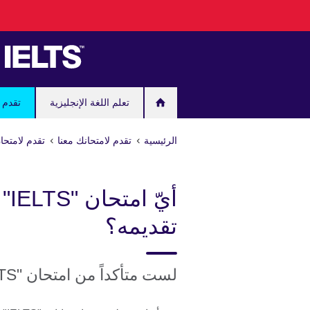
Skip
to
main
content
تعلم اللغة الإنجليزية
تقدم ل
الرئيسية
تقدم لامتحانك معنا
تقدم لامتحان "IELTS" مع المجلس الثقافي
أيّ
تقديمه؟
لست متأكداً من امتحان "IELTS" الأنسب لك؟ يمكننا مساعدتك!