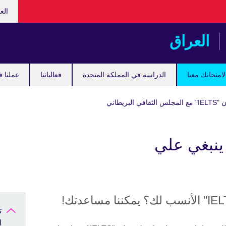
اختر
الع
لغتك
العراق
امتحانك معنا
الدراسة في المملكة المتحدة
فعالياتنا
عملنا ف
 البريطاني
 امتحان "IELTS" ينبغي علي
ا