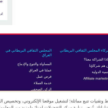
شراك
ادر
كاء المجلس الثقافي البريطاني
المجلس الثقافي البريطاني في
العراق
اذا الشراكة معنا؟
المساواة والتنوع والإدماج
 هم شركاؤنا
عملنا في العراق
نمية الدولية
فرص عمل
Affiliate marketi
خدمة العملاء
الركن الصحفي
 وتقنيات تتبع مماثلة؛ لتشغيل موقعنا الإلكتروني، وتخصيص ال
ياراتك، تُرجى زيارة مركز التفضيلات لدينا؛ ولمزيد من المعلوم