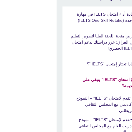
إعادة أداء امتحان IELTS في مهارة
IELTS One Skill Retak)
ض منحة اللجنة العليا لتطوير التعليم
 العراق: عزز دراستك بدعم امتحان
I الحصري!
ذا تختار إمتحان "IELTS "؟
أيّ امتحان "IELTS" ينبغي علي
ديمه؟
تقدم لامتحان "IELTS" – النموذج
أكاديمي مع المجلس الثقافي
بريطاني
تقدم لإمتحان "IELTS" – نموذج
تدريب العام مع المجلس الثقافي
بريطاني