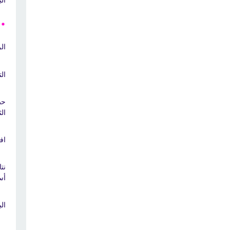
ال
الت
ال
اف
أس
ال