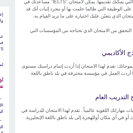
ثمة أنواع مختلفة من امتحانات "IELTS" التي يمكنك تقديمها. يمكن لامتحان "IELTS" مساعدتك في
 على الوظيفة التي طالما حلمت بها أو مجرد إثبات أنك قد
حان الذي يتعيّن عليك اختياره على ما تريد القيام به.
واحدة (e
متحان "IELTS"، تأكد من التحقق من الامتحان الذي تحتاجه من المؤسسات التي
عر
في
ELTS
لما
لأكاديمي يلبي طموحاتك: تقدم لهذا الامتحان إذا أردت إتمام دراستك مستوى
إذا أردت العمل في مؤسسة محترفة في بلد ناطق باللغة
تق
ال
العام لإثبات مهاراتك اللغوية عالمياً . تقدم لهذا الامتحان للدراسة في
ال
و في آي مكان أوللهجرة إلى بلد ناطق باللغة الإنجليزية.
ال
ال